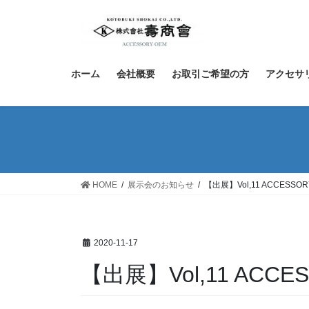
コ
ナ
ン
ビ
テ
ゲ
ン
ー
ツ
シ
ホーム
会社概要
お取引ご希望の方
アクセサ
へ
ョ
ス
ン
キ
に
ッ
移
プ
動
HOME
展示会のお知らせ
【出展】Vol,11 ACCESSOR
2020-11-17
【出展】Vol,11 ACCES